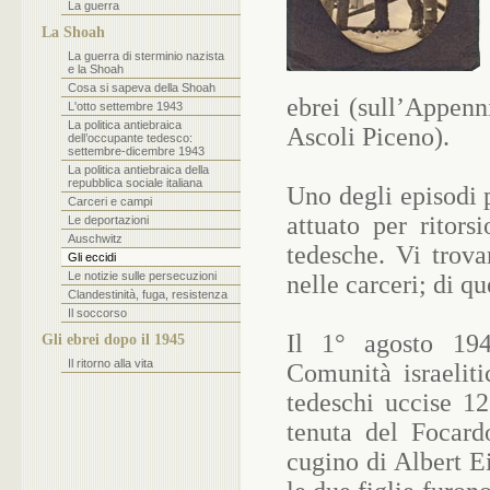
La guerra
La Shoah
La guerra di sterminio nazista
e la Shoah
Cosa si sapeva della Shoah
ebrei (sull’Appenn
L'otto settembre 1943
La politica antiebraica
Ascoli Piceno).
dell’occupante tedesco:
settembre-dicembre 1943
La politica antiebraica della
repubblica sociale italiana
Uno degli episodi 
Carceri e campi
attuato per ritors
Le deportazioni
Auschwitz
tedesche. Vi trova
Gli eccidi
Le notizie sulle persecuzioni
nelle carceri; di qu
Clandestinità, fuga, resistenza
Il soccorso
Il 1° agosto 194
Gli ebrei dopo il 1945
Il ritorno alla vita
Comunità israelit
tedeschi uccise 12
tenuta del Focard
cugino di Albert E