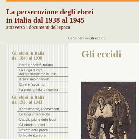
La persecuzione degli ebrei
in Italia dal 1938 al 1945
attraverso i documenti dell'epoca
La Shoah >> Gli eccidi
Gli eccidi
Gli ebrei in Italia
dal 1848 al 1938
Ebrei e società italiana
La lunga durata
dell'antisemitismo in Italia
Il razzismo coloniale
Ebrei e fascismo
La propaganda antisemita
Gli ebrei in Italia
dal 1938 al 1943
Il censimento, i censimenti
Le leggi antiebraiche
L'applicazione delle leggi
Gli ebrei stranieri
Nell'ora della prova
Di fronte agli ebrei