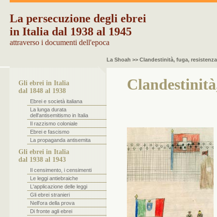
La persecuzione degli ebrei
in Italia dal 1938 al 1945
attraverso i documenti dell'epoca
La Shoah >> Clandestinità, fuga, resistenza
Clandestinità,
Gli ebrei in Italia
dal 1848 al 1938
Ebrei e società italiana
La lunga durata
dell'antisemitismo in Italia
Il razzismo coloniale
Ebrei e fascismo
La propaganda antisemita
Gli ebrei in Italia
dal 1938 al 1943
Il censimento, i censimenti
Le leggi antiebraiche
L'applicazione delle leggi
Gli ebrei stranieri
Nell'ora della prova
Di fronte agli ebrei