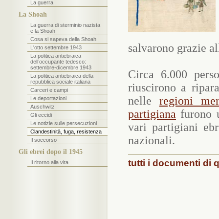
La guerra
La Shoah
La guerra di sterminio nazista
e la Shoah
Cosa si sapeva della Shoah
salvarono grazie al
L'otto settembre 1943
La politica antiebraica
dell’occupante tedesco:
settembre-dicembre 1943
Circa 6.000 perso
La politica antiebraica della
repubblica sociale italiana
riuscirono a ripar
Carceri e campi
nelle
regioni mer
Le deportazioni
Auschwitz
partigiana
furono u
Gli eccidi
Le notizie sulle persecuzioni
vari partigiani eb
Clandestinità, fuga, resistenza
nazionali.
Il soccorso
Gli ebrei dopo il 1945
tutti i documenti di 
Il ritorno alla vita